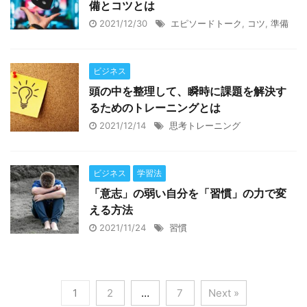
備とコツとは
2021/12/30
エピソードトーク
,
コツ
,
準備
ビジネス
頭の中を整理して、瞬時に課題を解決す
るためのトレーニングとは
2021/12/14
思考トレーニング
ビジネス
学習法
「意志」の弱い自分を「習慣」の力で変
える方法
2021/11/24
習慣
1
2
…
7
Next »